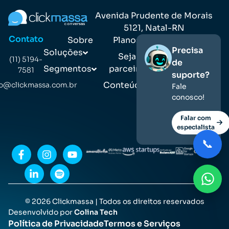
Avenida Prudente de Morais
5121, Natal-RN
Contato
Sobre
Planos
Precisa
Soluções
Seja
(11) 5194-
de
Segmentos
parceiro
7581
suporte?
Conteúdos
o@clickmassa.com.br
Fale
conosco!
Falar com
especialista
📞
© 2026 Clickmassa | Todos os direitos reservados
Desenvolvido por
Colina Tech
Política de Privacidade
Termos e Serviços