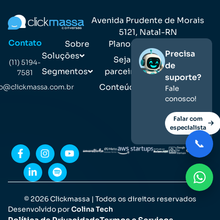
Avenida Prudente de Morais
5121, Natal-RN
Contato
Sobre
Planos
Precisa
Soluções
Seja
(11) 5194-
de
Segmentos
parceiro
7581
suporte?
Conteúdos
o@clickmassa.com.br
Fale
conosco!
Falar com
especialista
📞
© 2026 Clickmassa | Todos os direitos reservados
Desenvolvido por
Colina Tech