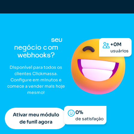
Pronto para
automatizar
seu
+
0
M
negócio com
usuários
webhooks?
Disponível para todos os
clientes Clickmassa.
Configure em minutos e
comece a vender mais hoje
mesmo!
0
%
Ativar meu módulo
de satisfação
de funil agora