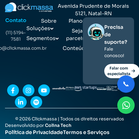
Avenida Prudente de Morais
5121, Natal-RN
Contato
Sobre
Planos
Precisa
Soluções
Seja
(11) 5194-
de
Segmentos
parceiro
7581
suporte?
Conteúdos
o@clickmassa.com.br
Fale
conosco!
Falar com
especialista
📞
© 2026 Clickmassa | Todos os direitos reservados
Desenvolvido por
Colina Tech
Política de Privacidade
Termos e Serviços