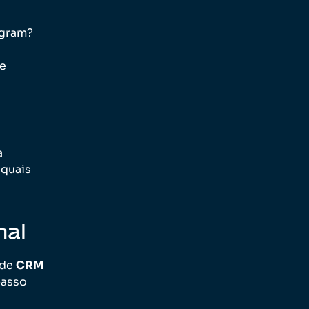
agram?
ue
a
 quais
nal
 de
CRM
passo