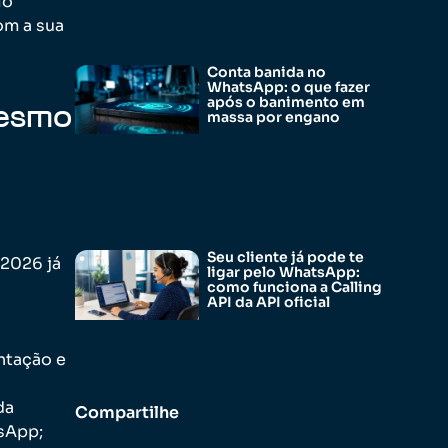
lo
om a sua
Conta banida no
WhatsApp: o que fazer
após o banimento em
mesmo
massa por engano
Seu cliente já pode te
 2026 já
ligar pelo WhatsApp:
como funciona a Calling
API da API oficial
entação e
da
Compartilhe
tsApp;