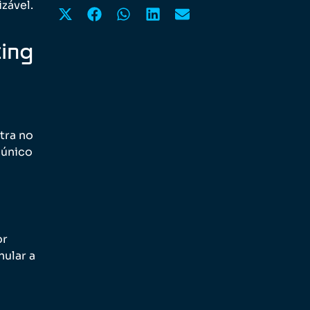
zável.
ting
tra no
 único
or
nular a