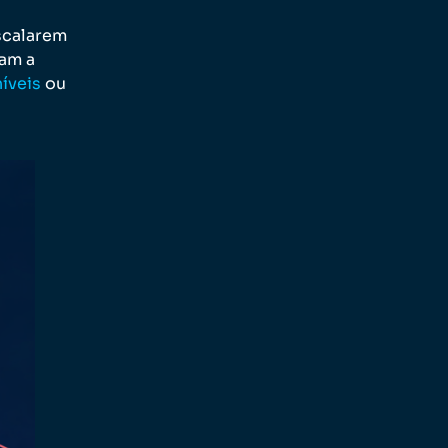
scalarem
am a
íveis
ou