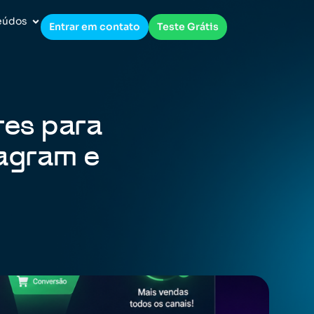
eúdos
Entrar em contato
Teste Grátis
res para
agram e