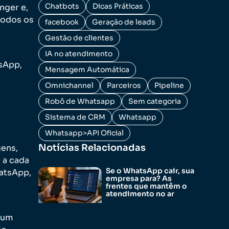
Chatbots
Dicas Práticas
nger e,
todos os
facebook
Geração de leads
Gestão de clientes
IA no atendimento
tsApp,
Mensagem Automática
Omnichannel
Parceiros
Pipeline
Robô de Whatsapp
Sem categoria
Sistema de CRM
Whatsapp
Whatsapp>API Oficial
Notícias Relacionadas
gens,
 a cada
Se o WhatsApp cair, sua
atsApp,
empresa para? As
frentes que mantêm o
atendimento no ar
 um