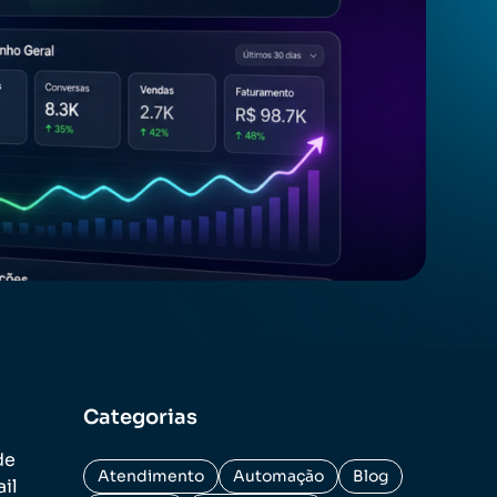
Categorias
de
Atendimento
Automação
Blog
il