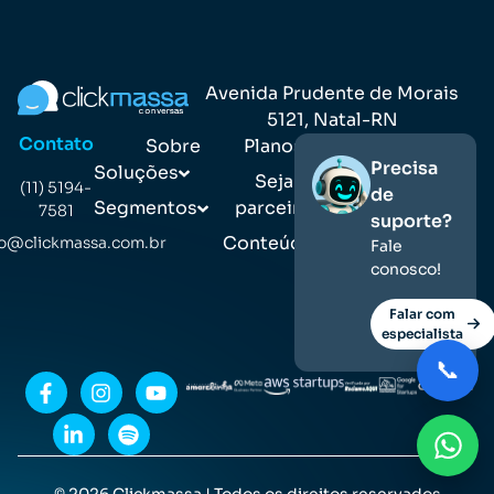
Avenida Prudente de Morais
5121, Natal-RN
Contato
Sobre
Planos
Precisa
Soluções
Seja
(11) 5194-
de
Segmentos
parceiro
7581
suporte?
Conteúdos
o@clickmassa.com.br
Fale
conosco!
Falar com
especialista
📞