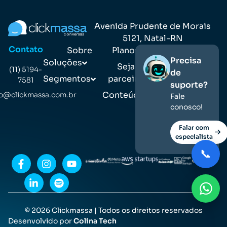
Avenida Prudente de Morais
5121, Natal-RN
Contato
Sobre
Planos
Precisa
Soluções
Seja
(11) 5194-
de
Segmentos
parceiro
7581
suporte?
Conteúdos
o@clickmassa.com.br
Fale
conosco!
Falar com
especialista
📞
© 2026 Clickmassa | Todos os direitos reservados
Desenvolvido por
Colina Tech