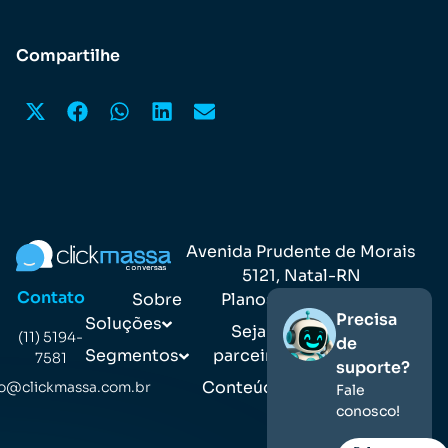
Compartilhe
Avenida Prudente de Morais
5121, Natal-RN
Contato
Sobre
Planos
Precisa
Soluções
Seja
(11) 5194-
de
Segmentos
parceiro
7581
suporte?
Conteúdos
o@clickmassa.com.br
Fale
conosco!