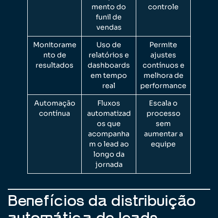
mento do
controle
funil de
vendas
Monitorame
Uso de
Permite
nto de
relatórios e
ajustes
resultados
dashboards
contínuos e
em tempo
melhora de
real
performance
Automação
Fluxos
Escala o
contínua
automatizad
processo
os que
sem
acompanha
aumentar a
m o lead ao
equipe
longo da
jornada
Benefícios da distribuição