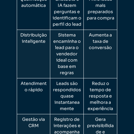
automática
IA fazem
mais
perguntas e
preparados
identificam o
para compra
perfil do lead
Distribuição
Sistema
Aumenta a
inteligente
encaminha o
taxa de
lead para o
conversão
vendedor
ideal com
base em
regras
Atendiment
Leads são
Reduz o
o rápido
respondidos
tempo de
quase
resposta e
instantanea
melhora a
mente
experiência
Gestão via
Registro de
Gera
CRM
interações e
previsibilida
acompanha
de e