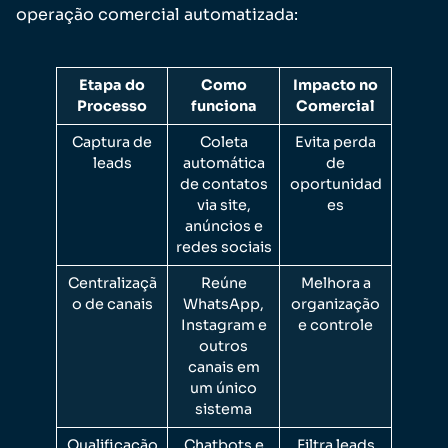
operação comercial automatizada:
Etapa do
Como
Impacto no
Processo
funciona
Comercial
Captura de
Coleta
Evita perda
leads
automática
de
de contatos
oportunidad
via site,
es
anúncios e
redes sociais
Centralizaçã
Reúne
Melhora a
o de canais
WhatsApp,
organização
Instagram e
e controle
outros
canais em
um único
sistema
Qualificação
Chatbots e
Filtra leads